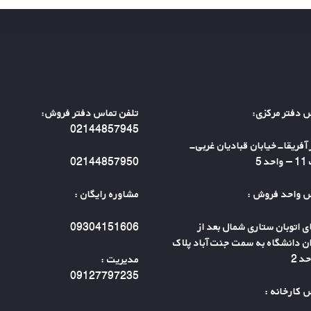
 دفتر مرکزی:
تلفن تماس دفتر فروش:
02144857945
ر آفریقا-خیابان قبادیان غربی-
د 5
02144857950
 واحد فروش :
مشاوره رایگان :
ای اتوبان ستاری شمال بعد از
09304151606
ن دانشگاه به سمت جنت آباد پلاک
مدیریت :
09127797235
 کارخانه :