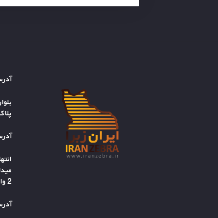
آدرس
بلوا
پلاک 11 – واح
آدرس
انته
میدا
2 واحد 2
آدرس