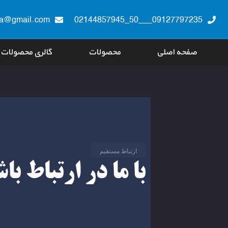
aa@gmail.com
09127797235___50_02144857945
صفحه اصلی
محصولات
گالری محصولات
ارتباط مستقیم
با ما در ارتباط با